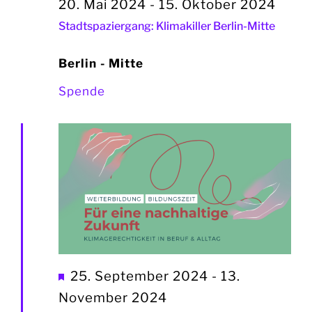
20. Mai 2024
-
15. Oktober 2024
Stadtspaziergang: Klimakiller Berlin-Mitte
Berlin - Mitte
Spende
Hervorgehoben
25. September 2024
-
13.
November 2024