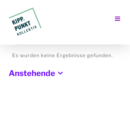
Zum
Inhalt
springen
Veranstaltungen
Es wurden keine Ergebnisse gefunden.
Hinweis
Anstehende
Datum
wählen.